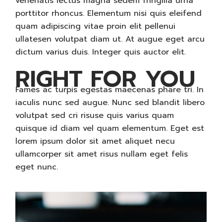
venenatis lectus magna sedem fringilla urna
porttitor rhoncus. Elementum nisi quis eleifend
quam adipiscing vitae proin elit pellenui
ullatesen volutpat diam ut. At augue eget arcu
dictum varius duis. Integer quis auctor elit.
RIGHT FOR YOU
Fames ac turpis egestas maecenas phare tri. In
iaculis nunc sed augue. Nunc sed blandit libero
volutpat sed cri risuse quis varius quam
quisque id diam vel quam elementum. Eget est
lorem ipsum dolor sit amet aliquet necu
ullamcorper sit amet risus nullam eget felis
eget nunc.